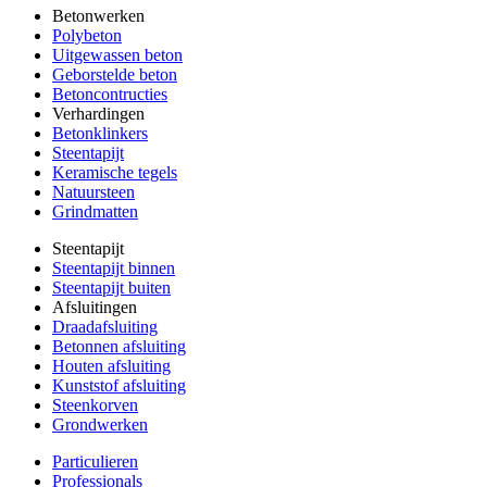
Betonwerken
Polybeton
Uitgewassen beton
Geborstelde beton
Betoncontructies
Verhardingen
Betonklinkers
Steentapijt
Keramische tegels
Natuursteen
Grindmatten
Steentapijt
Steentapijt binnen
Steentapijt buiten
Afsluitingen
Draadafsluiting
Betonnen afsluiting
Houten afsluiting
Kunststof afsluiting
Steenkorven
Grondwerken
Particulieren
Professionals