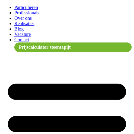
Spring
Particulieren
naar
Professionals
de
Over ons
inhoud
Realisaties
Blog
Vacature
Contact
Prijscalculator steentapijt